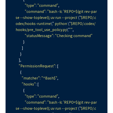
"type"
: 
"command"
,

"command"
: 
"bash -lc 'REPO=$(git rev-par
se --show-toplevel); uv run --project 
\"
$REPO/.c
odex/hooks-runtime
\"
 python 
\"
$REPO/.codex/
hooks/pre_tool_use_policy.py
\"
'"
,

"statusMessage"
: 
"Checking command"
          }

        ]

      }

    ],

"PermissionRequest"
: [

      {

"matcher"
: 
"^Bash$"
,

"hooks"
: [

          {

"type"
: 
"command"
,

"command"
: 
"bash -lc 'REPO=$(git rev-par
se --show-toplevel); uv run --project 
\"
$REPO/.c