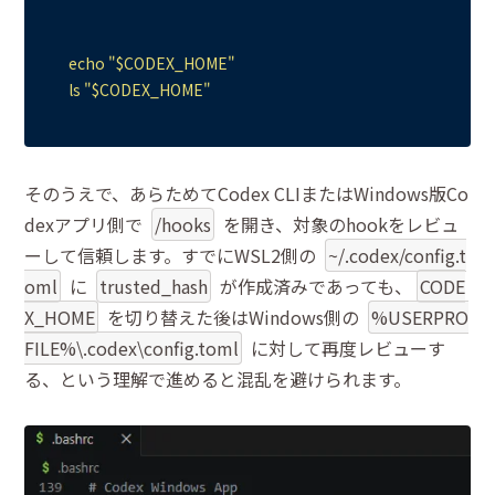
echo
"
$CODEX_HOME
"
ls
"
$CODEX_HOME
"
そのうえで、あらためてCodex CLIまたはWindows版Co
dexアプリ側で
/hooks
を開き、対象のhookをレビュ
ーして信頼します。すでにWSL2側の
~/.codex/config.t
oml
に
trusted_hash
が作成済みであっても、
CODE
X_HOME
を切り替えた後はWindows側の
%USERPRO
FILE%\.codex\config.toml
に対して再度レビューす
る、という理解で進めると混乱を避けられます。