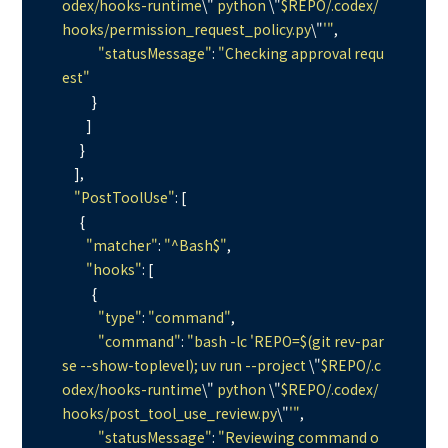
odex/hooks-runtime
\"
 python 
\"
$REPO/.codex/
hooks/permission_request_policy.py
\"
'"
,

"statusMessage"
: 
"Checking approval requ
est"
          }

        ]

      }

    ],

"PostToolUse"
: [

      {

"matcher"
: 
"^Bash$"
,

"hooks"
: [

          {

"type"
: 
"command"
,

"command"
: 
"bash -lc 'REPO=$(git rev-par
se --show-toplevel); uv run --project 
\"
$REPO/.c
odex/hooks-runtime
\"
 python 
\"
$REPO/.codex/
hooks/post_tool_use_review.py
\"
'"
,

"statusMessage"
: 
"Reviewing command o