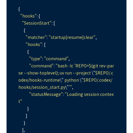
{

"hooks"
: {

"SessionStart"
: [

      {

"matcher"
: 
"startup|resume|clear"
,

"hooks"
: [

          {

"type"
: 
"command"
,

"command"
: 
"bash -lc 'REPO=$(git rev-par
se --show-toplevel); uv run --project 
\"
$REPO/.c
odex/hooks-runtime
\"
 python 
\"
$REPO/.codex/
hooks/session_start.py
\"
'"
,

"statusMessage"
: 
"Loading session contex
t"
          }

        ]

      }

    ],
