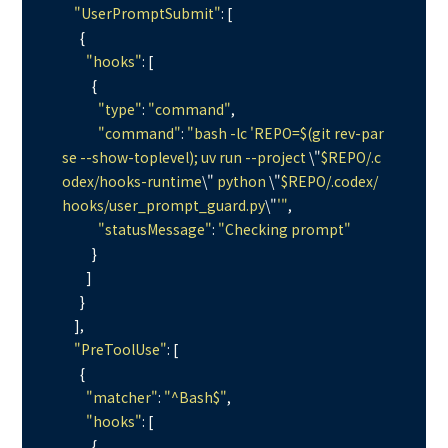
"UserPromptSubmit"
: [

      {

"hooks"
: [

          {

"type"
: 
"command"
,

"command"
: 
"bash -lc 'REPO=$(git rev-par
se --show-toplevel); uv run --project 
\"
$REPO/.c
odex/hooks-runtime
\"
 python 
\"
$REPO/.codex/
hooks/user_prompt_guard.py
\"
'"
,

"statusMessage"
: 
"Checking prompt"
          }

        ]

      }

    ],

"PreToolUse"
: [

      {

"matcher"
: 
"^Bash$"
,

"hooks"
: [

          {
