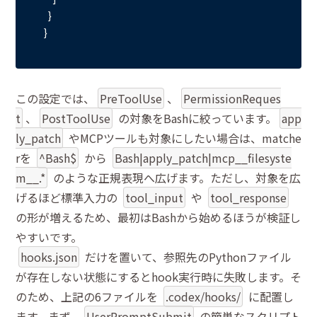
  }

この設定では、
PreToolUse
、
PermissionReques
t
、
PostToolUse
の対象をBashに絞っています。
app
ly_patch
やMCPツールも対象にしたい場合は、matche
rを
^Bash$
から
Bash|apply_patch|mcp__filesyste
m__.*
のような正規表現へ広げます。ただし、対象を広
げるほど標準入力の
tool_input
や
tool_response
の形が増えるため、最初はBashから始めるほうが検証し
やすいです。
hooks.json
だけを置いて、参照先のPythonファイル
が存在しない状態にするとhook実行時に失敗します。そ
のため、上記の6ファイルを
.codex/hooks/
に配置し
ます。まず、
UserPromptSubmit
の簡単なスクリプト