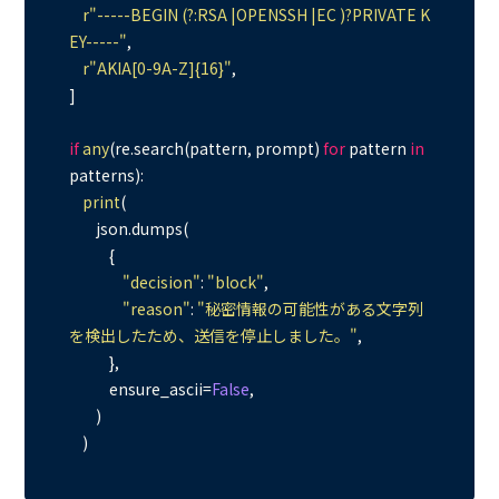
r"-----BEGIN (?:RSA |OPENSSH |EC )?PRIVATE K
EY-----"
,

r"AKIA[0-9A-Z]{16}"
,

]

if
any
(re.search(pattern, prompt) 
for
 pattern 
in
patterns):

print
(

        json.dumps(

            {

"decision"
: 
"block"
,

"reason"
: 
"秘密情報の可能性がある文字列
を検出したため、送信を停止しました。"
,

            },

            ensure_ascii=
False
,

        )
