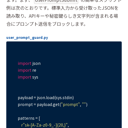
例は次のとおりです。標準入力から受け取ったJSONを
読み取り、APIキーや秘密鍵らしき文字列が含まれる場
合にプロンプト送信をブロックします。
user_prompt_guard.py
import
import
import
 sys

payload = json.load(sys.stdin)

prompt = payload.get(
"prompt"
, 
""
)

patterns = [

r"sk-[A-Za-z0-9_-]{20,}"
,
