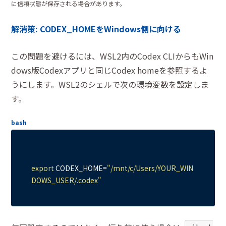
に信頼状態が保存される場合があります。
解消策: CODEX_HOMEをWindows側に向ける
この問題を避けるには、WSL2内のCodex CLIからもWin
dows版Codexアプリと同じCodex homeを参照するよ
うにします。WSL2のシェルで次の環境変数を設定しま
す。
bash
export
 CODEX_HOME=
"/mnt/c/Users/YOUR_WIN
DOWS_USER/.codex"