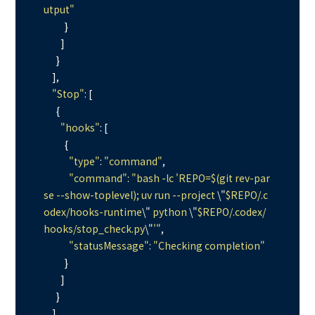
utput"
          }

        ]

      }

    ],

"Stop"
: [

      {

"hooks"
: [

          {

"type"
: 
"command"
,

"command"
: 
"bash -lc 'REPO=$(git rev-par
se --show-toplevel); uv run --project 
\"
$REPO/.c
odex/hooks-runtime
\"
 python 
\"
$REPO/.codex/
hooks/stop_check.py
\"
'"
,

"statusMessage"
: 
"Checking completion"
          }

        ]

      }

    ]
