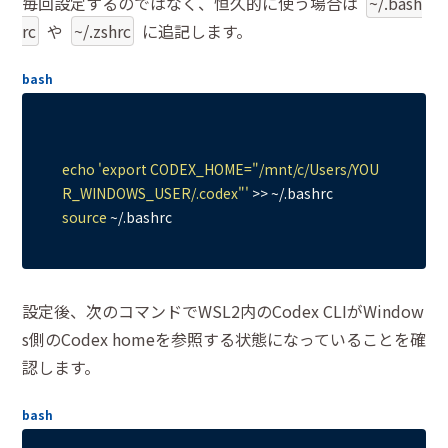
毎回設定するのではなく、恒久的に使う場合は
~/.bash
rc
や
~/.zshrc
に追記します。
bash
echo
'export CODEX_HOME="/mnt/c/Users/YOU
R_WINDOWS_USER/.codex"'
source
設定後、次のコマンドでWSL2内のCodex CLIがWindow
s側のCodex homeを参照する状態になっていることを確
認します。
bash