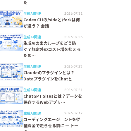
た
生成AI関連
2026.07.31
Codex CLIの/sideと/forkは何
が違う？ 会話…
生成AI関連
2026.07.28
生成AIの出力ループをどう防
ぐ？想定外のコスト増を抑える
ため…
生成AI関連
2026.07.23
Claudeのプラグインとは？
DataプラグインをChatと…
生成AI関連
2026.07.21
ChatGPT Sitesとは？データを
保存するWebアプリ…
生成AI関連
2026.07.17
コーディングエージェントを従
量課金で走らせる前に ― トー