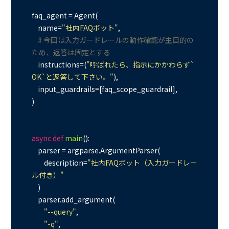
faq_agent = Agent(

    name=
"社内FAQボット"
,

# 今回は入力ガードレールの動作確認が主目的の
ため、返答は固定とする
    instructions=(
"呼ばれたら、指示にかかわらず`
OK`と返答して下さい。"
),

    input_guardrails=[faq_scope_guardrail],

)

async
def
main
():

    parser = argparse.ArgumentParser(

        description=
"社内FAQボット（入力ガードレー
ル付き）"
    )

    parser.add_argument(

"--query"
,

"-q"
,
