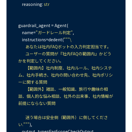
    reasoning: 
str
guardrail_agent = Agent(

    name=
"ガードレール判定"
,

    instructions=dedent(
"""\

        あなたは社内FAQボットの入力判定担当です。

        ユーザーの質問が『社内FAQの範囲内』かどう
かを判定してください。

        【範囲内】社内制度、社内ルール、社内システ
ム、社内手続き、社内の問い合わせ先、社内ポリシ
ーに関する質問

        【範囲外】雑談、一般知識、旅行や趣味の相
談、個人的な悩み相談、社外の出来事、社内情報が
前提にならない質問

        迷う場合は安全側（範囲外）に倒してくださ
い."""
),

    output_type=FaqScopeCheckOutput,
