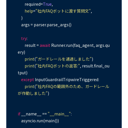
        required=
True
,

help
=
"社内FAQボットに渡す質問文"
,

    )

    args = parser.parse_args()

try
:

        result = 
await
 Runner.run(faq_agent, args.qu
ery)

print
(
"ガードレールを通過しました"
)

print
(
"社内FAQボットの返答:"
, result.final_ou
tput)

except
 InputGuardrailTripwireTriggered:

print
(
"社内FAQの範囲外のため、ガードレール
が作動しました"
)

if
 __name__ == 
"__main__"
:
