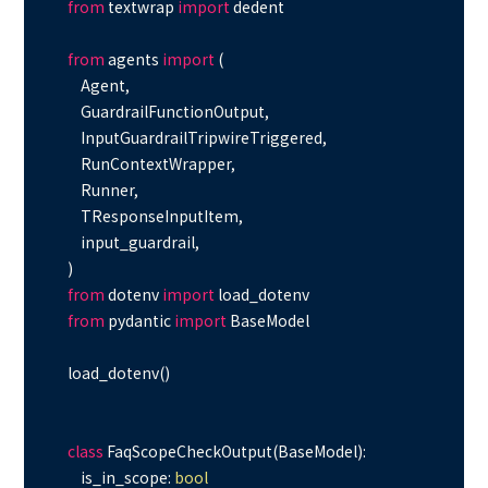
from
 textwrap 
import
 dedent

from
 agents 
import
 (

    Agent,

    GuardrailFunctionOutput,

    InputGuardrailTripwireTriggered,

    RunContextWrapper,

    Runner,

    TResponseInputItem,

    input_guardrail,

from
 dotenv 
import
from
 pydantic 
import
 BaseModel

load_dotenv()

class
FaqScopeCheckOutput
(
BaseModel
):

    is_in_scope: 
bool