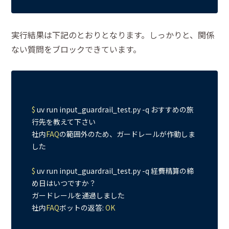
実行結果は下記のとおりとなります。しっかりと、関係
ない質問をブロックできています。
$ 
uv run input_guardrail_test.py -q おすすめの旅
行先を教えて下さい

社内
FAQ
の範囲外のため、ガードレールが作動しま
した

$ 
uv run input_guardrail_test.py -q 経費精算の締
め日はいつですか？

ガードレールを通過しました

社内
FAQ
ボットの返答: 
OK