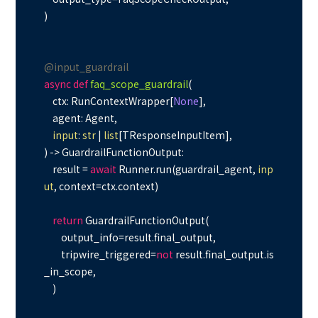
)

@input_guardrail
async
def
faq_scope_guardrail
(
    ctx: RunContextWrapper[
None
],

    agent: Agent,

input
: 
str
 | 
list
) -> GuardrailFunctionOutput:

    result = 
await
 Runner.run(guardrail_agent, 
inp
ut
, context=ctx.context)

return
 GuardrailFunctionOutput(

        output_info=result.final_output,

        tripwire_triggered=
not
 result.final_output.is
_in_scope,

    )
