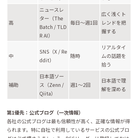
ニュースレ
広く浅くト
ター（The
高
毎日〜週1回
レンドを把
Batch / TLD
握する
R AI）
リアルタイ
SNS（X / Re
中
随時
ムの話題を
ddit）
拾う
日本語ソー
日本語で理
補助
ス（Zenn /
週1〜2回
解を深める
Qiita）
第1優先：公式ブログ（一次情報）
各社の公式ブログは最も信頼性が高く、正確な情報が得
られます。特に自社で利用しているサービスの公式ブロ