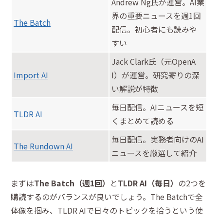
Andrew Ng氏が運営。AI業
界の重要ニュースを週1回
The Batch
配信。初心者にも読みや
すい
Jack Clark氏（元OpenA
Import AI
I）が運営。研究寄りの深
い解説が特徴
毎日配信。AIニュースを短
TLDR AI
くまとめて読める
毎日配信。実務者向けのAI
The Rundown AI
ニュースを厳選して紹介
まずは
The Batch（週1回）
と
TLDR AI（毎日）
の2つを
購読するのがバランスが良いでしょう。The Batchで全
体像を掴み、TLDR AIで日々のトピックを拾うという使