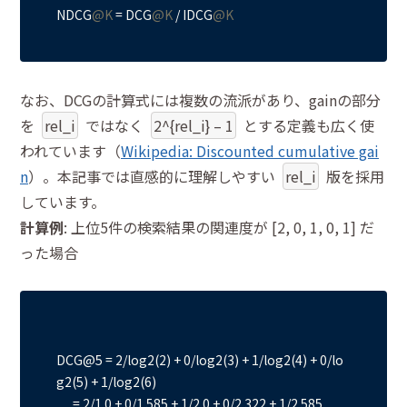
NDCG
@K
=
 DCG
@K
 / IDCG
@K
なお、DCGの計算式には複数の流派があり、gainの部分
を
rel_i
ではなく
2^{rel_i} – 1
とする定義も広く使
われています（
Wikipedia: Discounted cumulative gai
n
）。本記事では直感的に理解しやすい
rel_i
版を採用
しています。
計算例
: 上位5件の検索結果の関連度が [2, 0, 1, 0, 1] だ
った場合
DCG@5 = 2/log2(2) + 0/log2(3) + 1/log2(4) + 0/lo
g2(5) + 1/log2(6)

      = 2/1.0 + 0/1.585 + 1/2.0 + 0/2.322 + 1/2.585
