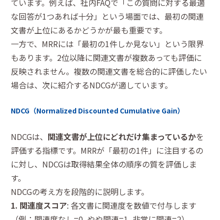
ています。例えば、社内FAQで「この質問に対する最適
な回答が1つあれば十分」という場面では、最初の関連
文書が上位にあるかどうかが最も重要です。
一方で、MRRには「最初の1件しか見ない」という限界
もあります。2位以降に関連文書が複数あっても評価に
反映されません。複数の関連文書を総合的に評価したい
場合は、次に紹介するNDCGが適しています。
NDCG（Normalized Discounted Cumulative Gain）
NDCGは、
関連文書が上位にどれだけ集まっているか
を
評価する指標です。MRRが「最初の1件」に注目するの
に対し、NDCGは取得結果全体の順序の質を評価しま
す。
NDCGの考え方を段階的に説明します。
1. 関連度スコア
: 各文書に関連度を数値で付与します
（例：関連度なし=0, やや関連=1, 非常に関連=2）。