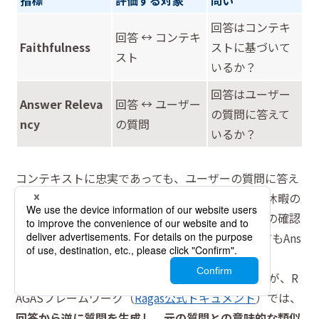
指標
評価する対象
問い
回答はコンテキ
回答 ↔ コンテキ
Faithfulness
ストに基づいて
スト
いるか？
回答はユーザー
Answer Releva
回答 ↔ ユーザー
の質問に答えて
ncy
の質問
いるか？
コンテキストに忠実であっても、ユーザーの質問に答え
ていなければ意味がありません。例えば、「有給休暇の
申請方法」を聞いているのに「有給休暇の残日数の確認
方法」を回答している場合、Faithfulnessは高くてもAns
wer Relevancyは低くなります。
Answer Relevancyの測定方法はいくつかありますが、R
AGASフレームワーク（
Ragas公式ドキュメント
）では、
回答から逆に質問を生成し、元の質問との意味的な類似