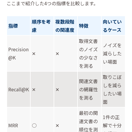
ここまで紹介した4つの指標を比較します。
順序を考
複数段階
向いてい
指標
特徴
慮
の関連度
るケース
取得文書
ノイズを
Precision
のノイズ
✕
✕
減らした
@K
の少なさ
い場面
を測る
取りこぼ
関連文書
しを減ら
Recall@K
✕
✕
の網羅性
したい場
を測る
面
最初の関
1件の正
連文書の
MRR
○
✕
解で十分
順位を測