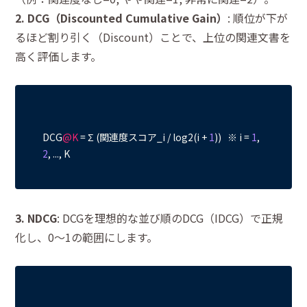
2. DCG（Discounted Cumulative Gain）
: 順位が下が
るほど割り引く（Discount）ことで、上位の関連文書を
高く評価します。
DCG
@K
 = Σ (関連度スコア_i / log2(i + 
1
))   ※ i = 
1
, 
2
3. NDCG
: DCGを理想的な並び順のDCG（IDCG）で正規
化し、0〜1の範囲にします。