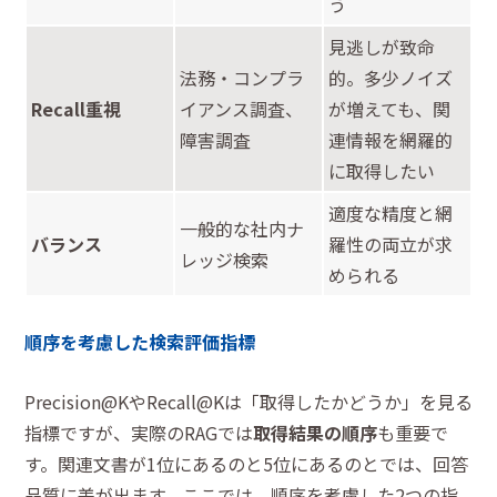
う
見逃しが致命
法務・コンプラ
的。多少ノイズ
Recall重視
イアンス調査、
が増えても、関
障害調査
連情報を網羅的
に取得したい
適度な精度と網
一般的な社内ナ
バランス
羅性の両立が求
レッジ検索
められる
順序を考慮した検索評価指標
Precision@KやRecall@Kは「取得したかどうか」を見る
指標ですが、実際のRAGでは
取得結果の順序
も重要で
す。関連文書が1位にあるのと5位にあるのとでは、回答
品質に差が出ます。ここでは、順序を考慮した2つの指