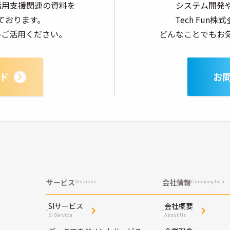
AI活用支援関連の資料を
システム開発
ております。
Tech Fun
ひご活用ください。
どんなことでもお
ド
お
サービス
会社情報
Services
Company Info
SIサービス
会社概要
SI Service
About Us