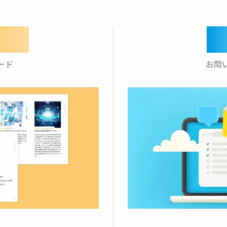
oad
C
ード
お問