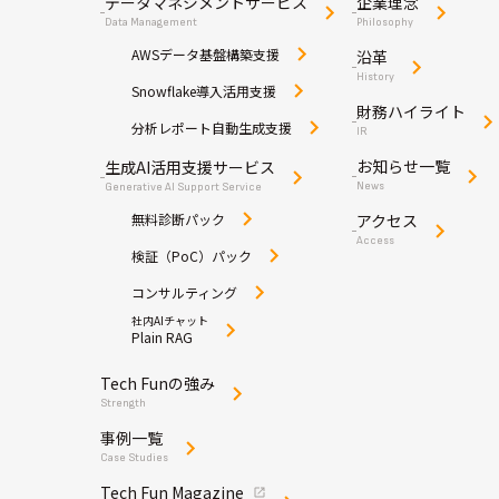
データマネジメントサービス
企業理念
Data Management
Philosophy
AWSデータ基盤構築支援
沿革
History
Snowflake導入活用支援
財務ハイライト
分析レポート自動生成支援
IR
お知らせ一覧
生成AI活用支援サービス
News
Generative AI Support Service
無料診断パック
アクセス
Access
検証（PoC）パック
コンサルティング
社内AIチャット
Plain RAG
Tech Funの強み
Strength
事例一覧
Case Studies
Tech Fun Magazine