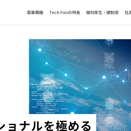
募集職種
Tech Funの特長
福利厚生・諸制度
社
シ
ョ
ナ
ル
を
極
め
る