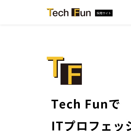
採用サイト
T
e
c
h
F
u
n
で
I
T
プ
ロ
フ
ェ
ッ