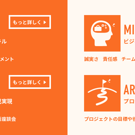
もっと詳しく
M
キル
ビジ
メント
誠実さ
責任感
チー
もっと詳しく
AR
己実現
プロ
術座談会
プロジェクトの目標や