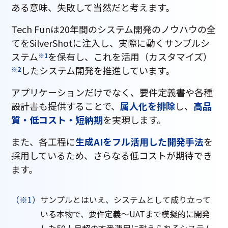
ある意味、失敗して当然だと考えます。
Tech Funは20年間のシステム開発のノウハウの全
てをSilverShotに注入し、実際に動くサンプルシ
ステム
を保有し、これを活用（カスタマイズ）
※1
したシステム開発を推進しています。
※2
アプリケーションだけでなく、要件定義書や各種
設計書も提供することで、
属人化を排除
し、
高品
質・低コスト・短納期
を実現します。
また、各工程に
生成AIをフル活用した開発手法
を
採用しているため、さらなる低コストが期待でき
ます。
（※1）
サンプルとはいえ、システムとして成り立って
いる本物で、要件定義～UATまで模擬的に開発