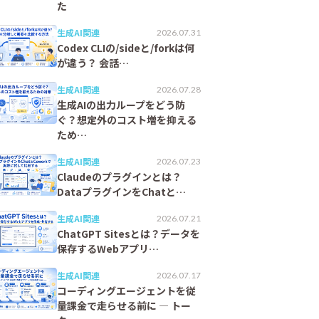
た
生成AI関連
2026.07.31
Codex CLIの/sideと/forkは何
が違う？ 会話…
生成AI関連
2026.07.28
生成AIの出力ループをどう防
ぐ？想定外のコスト増を抑える
ため…
生成AI関連
2026.07.23
Claudeのプラグインとは？
DataプラグインをChatと…
生成AI関連
2026.07.21
ChatGPT Sitesとは？データを
保存するWebアプリ…
生成AI関連
2026.07.17
コーディングエージェントを従
量課金で走らせる前に ― トー