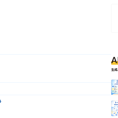
A
生成
う