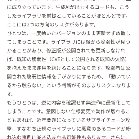
に成り立っています。生成AIが出力するコードも、こう
したライブラリを前提としていることがほとんどです。
ここには2つの方向のリスクがあります。
ひとつは、一度動いたバージョンのまま更新せず放置し
てしまうことです。ライブラリには後から脆弱性が見つ
かることがあり、修正版が公開されても更新しなけれ
ば、既知の脆弱性（CVEとして公開される既知の欠陥）
を抱えたまま運用を続けることになります。攻撃者は公
開された脆弱性情報を手がかりにするため、「動いてい
るから触らない」という判断がそのままリスクになりま
す。
もうひとつは、逆に内容を確認せず無造作に最新化して
しまうことです。意図しない仕様変更で動作が壊れるこ
ともあれば、近年問題になっているサプライチェーン攻
撃、すなわち正規のライブラリに悪意のあるコードが紛
れ込む事例に巻き込まれる可能性もあります。さらに、