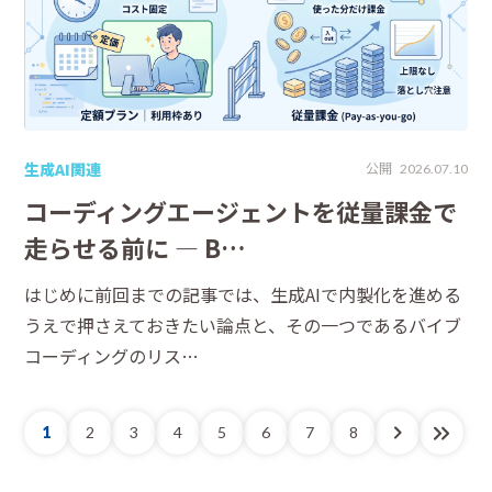
生成AI関連
公開
2026.07.10
コーディングエージェントを従量課金で
走らせる前に ― B…
はじめに前回までの記事では、生成AIで内製化を進める
うえで押さえておきたい論点と、その一つであるバイブ
コーディングのリス…
1
2
3
4
5
6
7
8