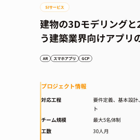
SIサービス
建物の3Dモデリングと
う建築業界向けアプリ
AR
スマホアプリ
GCP
プロジェクト情報
対応工程
要件定義、基本設計
ト
チーム規模
最大5名体制
工数
30人月