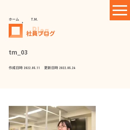
ホーム
T.M.
Blog
社員ブログ
tm_03
作成日時
更新日時
2022.05.11
2022.05.24