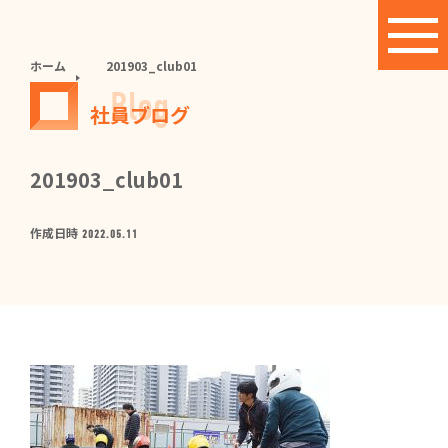
ホーム
201903_club01
Blog
社員ブログ
201903_club01
作成日時
2022.05.11