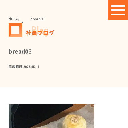
ホーム
bread03
Blog
社員ブログ
bread03
作成日時
2022.05.11