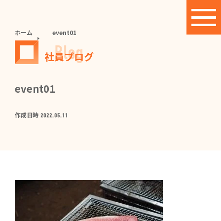
ホーム
event01
Blog
社員ブログ
event01
作成日時
2022.05.11