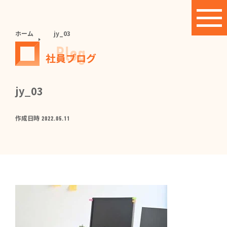
ホーム
jy_03
Blog
社員ブログ
jy_03
作成日時
2022.05.11