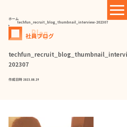
ホーム
techfun_recruit_blog_thumbnail_interview-202307
Blog
社員ブログ
techfun_recruit_blog_thumbnail_interv
202307
作成日時
2023.08.29